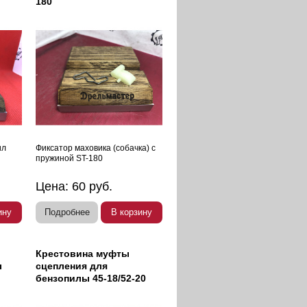
180
ил
Фиксатор маховика (собачка) с
пружиной ST-180
Цена:
60
руб.
ину
Подробнее
В корзину
Крестовина муфты
ы
сцепления для
бензопилы 45-18/52-20