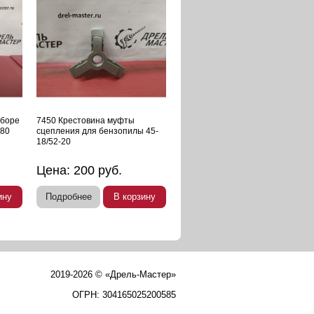
сборе
7450 Крестовина муфты
180
сцепления для бензопилы 45-
18/52-20
Цена:
200
руб.
ину
Подробнее
В корзину
2019-2026 © «Дрель-Мастер»
ОГРН: 304165025200585