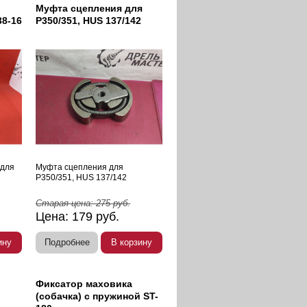
Муфта сцепления для
38-16
P350/351, HUS 137/142
 для
Муфта сцепления для
P350/351, HUS 137/142
Старая цена:
275
руб.
Цена:
179
руб.
ину
Подробнее
В корзину
Фиксатор маховика
(собачка) с пружиной ST-