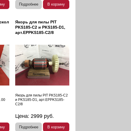
ину
Подробнее
В корзину
скол
Якорь для пилы PIT
PKS185-C2 и PKS185-D1,
арт.EPPKS185-C2/8
Якорь для пилы PIT PKS185-C2
1.00
и PKS185-D1, арт.EPPKS185-
C2/8
Цена:
2999
руб.
ину
Подробнее
В корзину