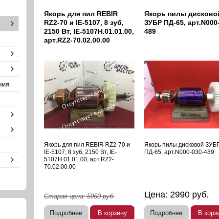
Якорь для пил REBIR
Якорь пилы дисково
RZ2-70 и IE-5107, 8 зуб,
ЗУБР ПД-65, арт.N000
2150 Вт, IE-5107H.01.01.00,
489
арт.RZ2-70.02.00.00
ния
Якорь для пил REBIR RZ2-70 и
Якорь пилы дисковой ЗУБ
IE-5107, 8 зуб, 2150 Вт, IE-
ПД-65, арт.N000-030-489
5107H.01.01.00, арт.RZ2-
70.02.00.00
Цена:
2990
руб.
Старая цена:
5950
руб.
Подробнее
В корзину
Подробнее
В корз