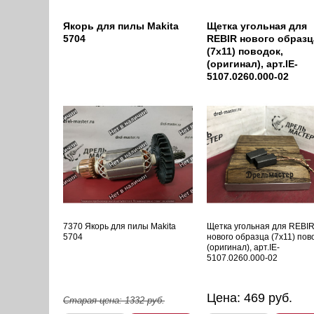
Якорь для пилы Makita
Щетка угольная для
5704
REBIR нового образц
(7х11) поводок,
(оригинал), арт.IE-
5107.0260.000-02
7370 Якорь для пилы Makita
Щетка угольная для REBI
5704
нового образца (7х11) пов
(оригинал), арт.IE-
5107.0260.000-02
Цена:
469
руб.
Старая цена:
1332
руб.