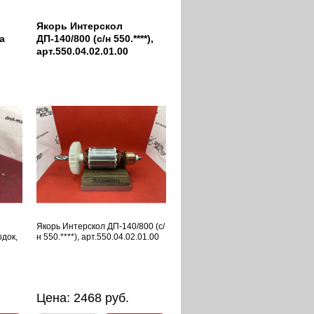
Якорь Интерскол
а
ДП-140/800 (с/н 550.****),
арт.550.04.02.01.00
R
Якорь Интерскол ДП-140/800 (с/
одок,
н 550.****), арт.550.04.02.01.00
Цена:
2468
руб.