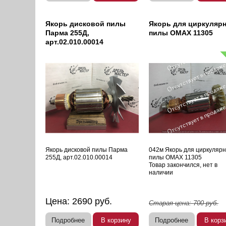
Якорь дисковой пилы
Якорь для циркуляр
Парма 255Д,
пилы OMAX 11305
арт.02.010.00014
Якорь дисковой пилы Парма
042м Якорь для циркуляр
255Д, арт.02.010.00014
пилы OMAX 11305
Товар закончился, нет в
наличии
Цена:
2690
руб.
Старая цена:
700
руб.
Подробнее
В корзину
Подробнее
В корз