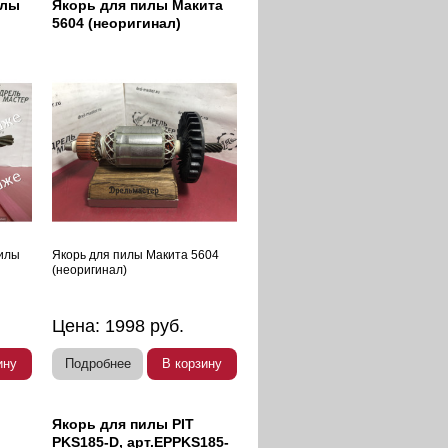
илы
Якорь для пилы Макита
5604 (неоригинал)
пилы
Якорь для пилы Макита 5604
(неоригинал)
Цена:
1998
руб.
ину
Подробнее
В корзину
Якорь для пилы PIT
PKS185-D, арт.EPPKS185-