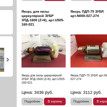
Якорь для пилы
Якорь ПДП-75 ЗУБР,
циркулярной ЗУБР
арт.N000-027-274
ЗПД-1600 (Z=6), арт.U505-
160-021
Якорь для пилы циркулярной
Якорь ПДП-75 ЗУБР, арт.N
ЗУБР ЗПД-1600 (Z=6), арт.U505-
027-274
160-021
Цена:
3436
руб.
Цена:
3112
руб.
Подробнее
В корзину
Подробнее
В корз