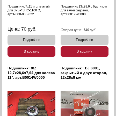
Подшипник 7х11 игольчатый
Подшипник 13х28,6 с буртиком
для ЗУБР ЗПС-1100 Э,
для тачки садовой,
арт.N000-033-822
арт.B0019W0000
Цена:
70
руб.
Старая цена:
140
руб.
Подробнее
Подробнее
В корзину
В корзину
Подшипник R8Z
Подшипник FBJ 6001,
12,7х28,6х7,94 для колеса
закрытый с двух сторон,
11", арт.B0014W0000
12х28х8 мм