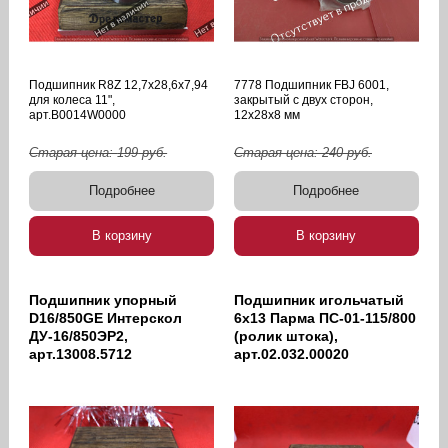
Подшипник R8Z 12,7х28,6х7,94
7778 Подшипник FBJ 6001,
для колеса 11",
закрытый с двух сторон,
арт.B0014W0000
12х28х8 мм
Старая цена:
199
руб.
Старая цена:
240
руб.
Подробнее
Подробнее
В корзину
В корзину
Подшипник упорный
Подшипник игольчатый
D16/850GE Интерскол
6х13 Парма ПС-01-115/800
ДУ-16/850ЭР2,
(ролик штока),
арт.13008.5712
арт.02.032.00020