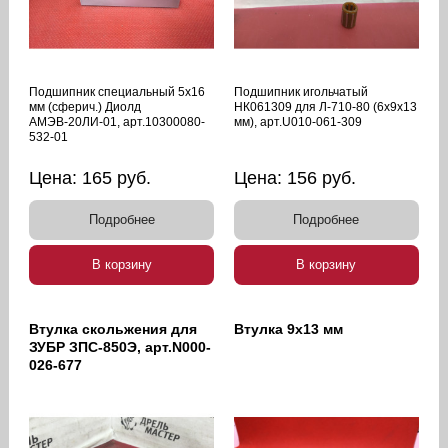
Подшипник специальный 5х16
Подшипник игольчатый
мм (сферич.) Диолд
НК061309 для Л-710-80 (6х9х13
АМЭВ-20ЛИ-01, арт.10300080-
мм), арт.U010-061-309
532-01
Цена:
165
руб.
Цена:
156
руб.
Подробнее
Подробнее
В корзину
В корзину
Втулка скольжения для
Втулка 9х13 мм
ЗУБР ЗПС-850Э, арт.N000-
026-677