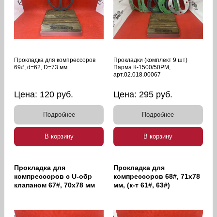
Прокладка для компрессоров
Прокладки (комплект 9 шт)
69#, d=62, D=73 мм
Парма К-1500/50РМ,
арт.02.018.00067
Цена:
120
руб.
Цена:
295
руб.
Подробнее
Подробнее
В корзину
В корзину
Прокладка для
Прокладка для
компрессоров с U-обр
компрессоров 68#, 71х78
клапаном 67#, 70х78 мм
мм, (к-т 61#, 63#)