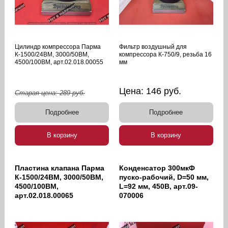
Цилиндр компрессора Парма
Фильтр воздушный для
К-1500/24ВМ, 3000/50ВМ,
компрессора К-750/9, резьба 16
4500/100ВМ, арт.02.018.00055
мм
Цена:
146
руб.
Старая цена:
289
руб.
Подробнее
Подробнее
В корзину
В корзину
Пластина клапана Парма
Конденсатор 300мкФ
К-1500/24ВМ, 3000/50ВМ,
пуско-рабочий, D=50 мм,
4500/100ВМ,
L=92 мм, 450В, арт.09-
арт.02.018.00065
070006