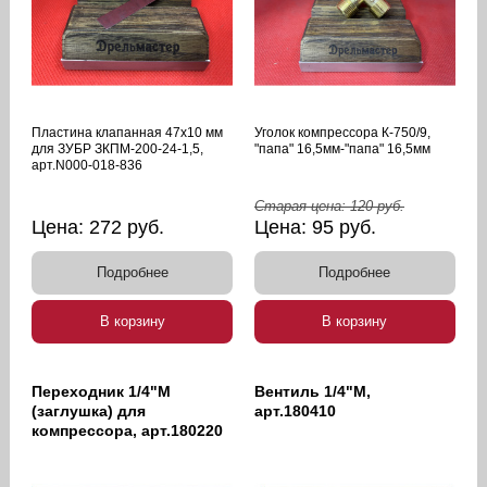
Пластина клапанная 47х10 мм
Уголок компрессора К-750/9,
для ЗУБР ЗКПМ-200-24-1,5,
"папа" 16,5мм-"папа" 16,5мм
арт.N000-018-836
Старая цена:
120
руб.
Цена:
272
руб.
Цена:
95
руб.
Подробнее
Подробнее
В корзину
В корзину
Переходник 1/4"M
Вентиль 1/4"М,
(заглушка) для
арт.180410
компрессора, арт.180220