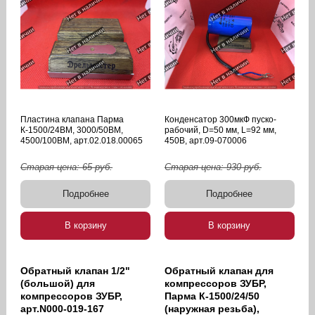
Пластина клапана Парма
Конденсатор 300мкФ пуско-
К-1500/24ВМ, 3000/50ВМ,
рабочий, D=50 мм, L=92 мм,
4500/100ВМ, арт.02.018.00065
450В, арт.09-070006
Старая цена:
65
руб.
Старая цена:
930
руб.
Подробнее
Подробнее
В корзину
В корзину
Обратный клапан 1/2"
Обратный клапан для
(большой) для
компрессоров ЗУБР,
компрессоров ЗУБР,
Парма К-1500/24/50
арт.N000-019-167
(наружная резьба),