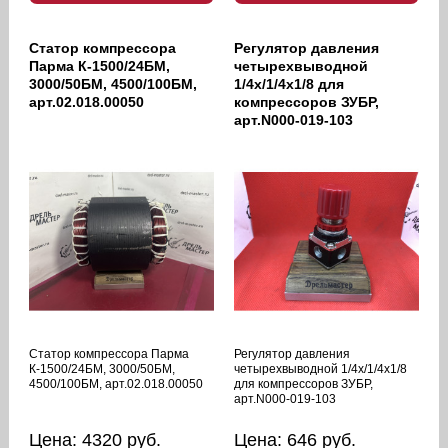
Статор компрессора
Регулятор давления
Парма К-1500/24БМ,
четырехвыводной
3000/50БМ, 4500/100БМ,
1/4х/1/4х1/8 для
арт.02.018.00050
компрессоров ЗУБР,
арт.N000-019-103
Статор компрессора Парма
Регулятор давления
К-1500/24БМ, 3000/50БМ,
четырехвыводной 1/4х/1/4х1/8
4500/100БМ, арт.02.018.00050
для компрессоров ЗУБР,
арт.N000-019-103
Цена:
4320
руб.
Цена:
646
руб.