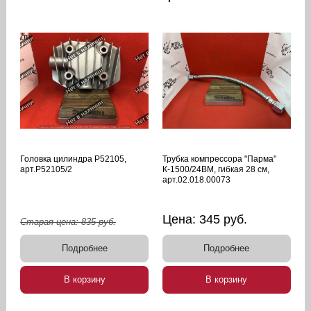
Головка цилиндра P52105,
Трубка компрессора "Парма"
арт.P52105/2
К-1500/24ВМ, гибкая 28 см,
арт.02.018.00073
Цена:
345
руб.
Старая цена:
835
руб.
Подробнее
Подробнее
В корзину
В корзину