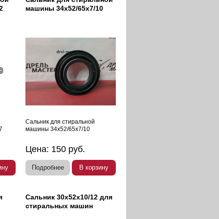
2
машины 34х52/65х7/10
Сальник для стиральной
7
машины 34х52/65х7/10
Цена:
150
руб.
ину
Подробнее
В корзину
я
Сальник 30х52х10/12 для
стиральных машин