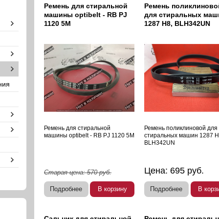
Ремень для стиральной
Ремень поликлиново
машины optibelt - RB PJ
для стиральных маш
1120 5M
1287 H8, BLH342UN
ния
Ремень для стиральной
Ремень поликлиновой для
машины optibelt - RB PJ 1120 5M
стиральных машин 1287 H
BLH342UN
Цена:
695
руб.
Старая цена:
570
руб.
Подробнее
В корзину
Подробнее
В корз
Сальник для стиральной
Ремень для стираль