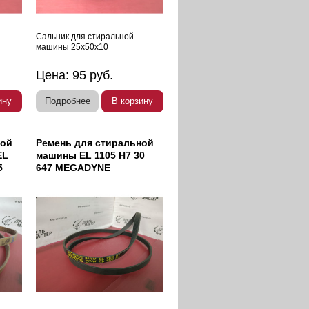
Сальник для стиральной
машины 25х50х10
Цена:
95
руб.
ину
Подробнее
В корзину
ной
Ремень для стиральной
EL
машины EL 1105 H7 30
5
647 MEGADYNE