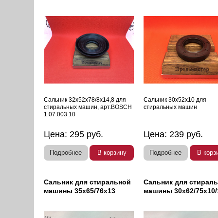
Сальник 32х52х78/8х14,8 для
Сальник 30х52х10 для
стиральных машин, арт.BOSCH
стиральных машин
1.07.003.10
Цена:
295
руб.
Цена:
239
руб.
Подробнее
В корзину
Подробнее
В корз
Сальник для стиральной
Сальник для стирал
машины 35х65/76х13
машины 30х62/75х10/