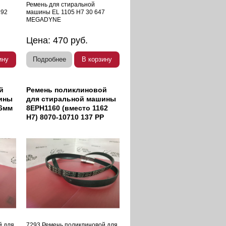
Ремень для стиральной
192
машины EL 1105 H7 30 647
MEGADYNE
Цена:
470
руб.
ину
Подробнее
В корзину
й
Ремень поликлиновой
ины
для стиральной машины
46мм
8EPH1160 (вместо 1162
H7) 8070-10710 137 PP
й для
7293 Ремень поликлиновой для