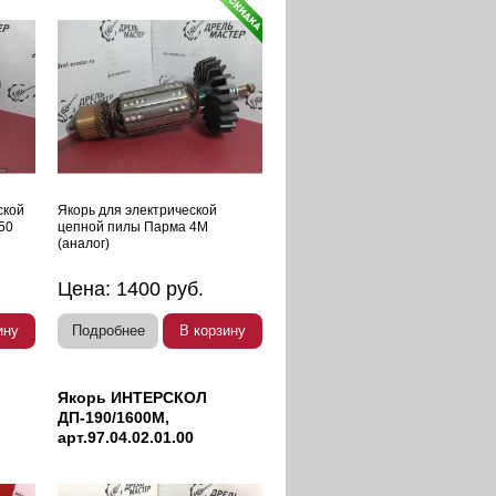
ской
Якорь для электрической
50
цепной пилы Парма 4М
(аналог)
Цена:
1400
руб.
ину
Подробнее
В корзину
Якорь ИНТЕРСКОЛ
ДП-190/1600М,
арт.97.04.02.01.00