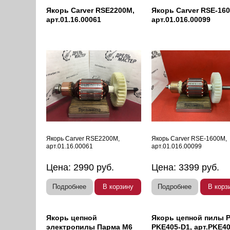
Якорь Carver RSE2200M,
Якорь Carver RSE-16
арт.01.16.00061
арт.01.016.00099
Якорь Carver RSE2200M,
Якорь Carver RSE-1600M,
арт.01.16.00061
арт.01.016.00099
Цена:
2990
руб.
Цена:
3399
руб.
Подробнее
В корзину
Подробнее
В корз
Якорь цепной
Якорь цепной пилы P
электропилы Парма М6
PKE405-D1, арт.PKE40