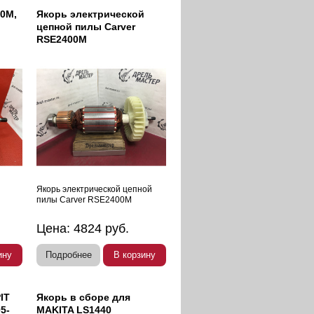
00M,
Якорь электрической
цепной пилы Carver
RSE2400M
Якорь электрической цепной
пилы Carver RSE2400M
Цена:
4824
руб.
ину
Подробнее
В корзину
IT
Якорь в сборе для
5-
MAKITA LS1440