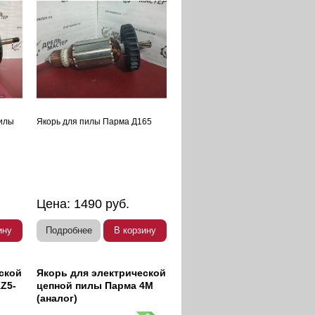
пилы
Якорь для пилы Парма Д165
Цена:
1490
руб.
ину
Подробнее
В корзину
ской
Якорь для электрической
Z5-
цепной пилы Парма 4М
(аналог)