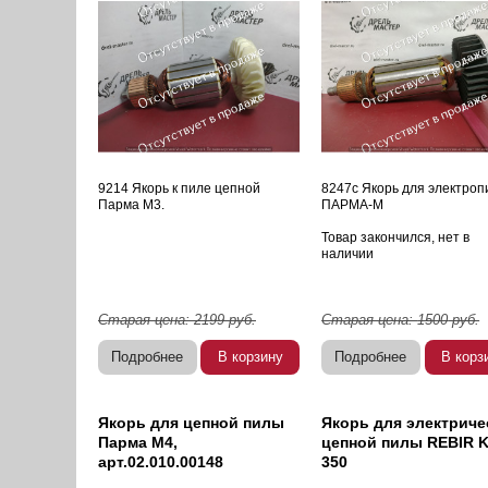
9214 Якорь к пиле цепной
8247с Якорь для электро
Парма М3.
ПАРМА-М
Товар закончился, нет в
наличии
Старая цена:
2199
руб.
Старая цена:
1500
руб.
Подробнее
В корзину
Подробнее
В корз
Якорь для цепной пилы
Якорь для электриче
Парма М4,
цепной пилы REBIR K
арт.02.010.00148
350