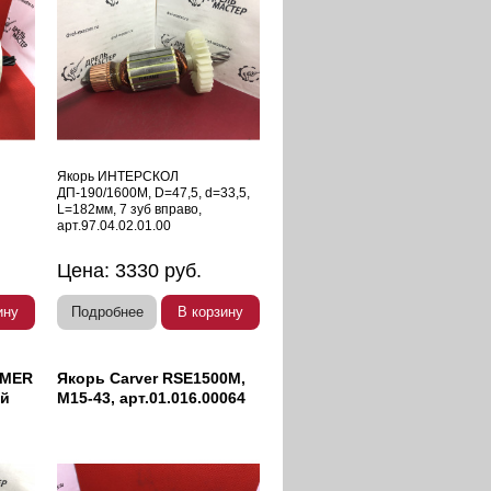
Якорь ИНТЕРСКОЛ
ДП-190/1600М, D=47,5, d=33,5,
L=182мм, 7 зуб вправо,
арт.97.04.02.01.00
Цена:
3330
руб.
ину
Подробнее
В корзину
MMER
Якорь Carver RSE1500M,
ей
М15-43, арт.01.016.00064