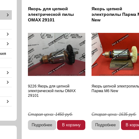
Якорь для цепной
Якорь цепной
электрической пилы
электропилы Парма 
OMAX 29101
New
ния
9226 Якорь для цепной
Якорь цепной электропил
электрической пилы OMAX
Парма М6 New
29101
Старая цена:
1450
руб.
Старая цена:
1635
руб.
Подробнее
В корзину
Подробнее
В корз