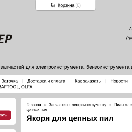
Корзина
(
0
)
А
Ре
 запчастей для электроинструмента, бензоинструмента 
Заточка
Доставка и оплата
Как заказать
Новости
KRAFTOOL, OLFA
Главная
Запчасти к электроинструменту
Пилы эле
цепных пил
Якоря для цепных пил