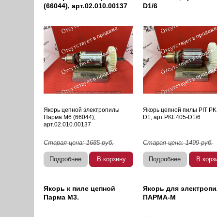
(66044), арт.02.010.00137
D1/6
Якорь цепной электропилы
Якорь цепной пилы PIT P
Парма М6 (66044),
D1, арт.PKE405-D1/6
арт.02.010.00137
Старая цена:
1685
руб.
Старая цена:
1499
руб.
Подробнее
В корзину
Подробнее
В корз
Якорь к пиле цепной
Якорь для электроп
Парма М3.
ПАРМА-М