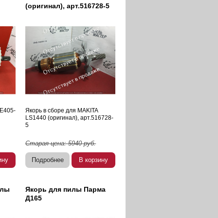
(оригинал), арт.516728-5
KE405-
Якорь в сборе для MAKITA
LS1440 (оригинал), арт.516728-
5
Старая цена:
5940
руб.
ину
Подробнее
В корзину
илы
Якорь для пилы Парма
Д165