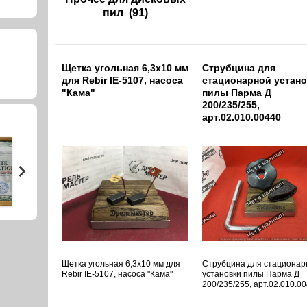
пил
(91)
Щетка угольная 6,3х10 мм
Струбцина для
для Rebir IE-5107, насоса
стационарной устан
"Кама"
пилы Парма Д
200/235/255,
арт.02.010.00440
Щетка угольная 6,3х10 мм для
Струбцина для стационар
Rebir IE-5107, насоса "Кама"
установки пилы Парма Д
200/235/255, арт.02.010.0