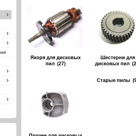
ния
Якоря для дисковых
Шестерни для
пил
(27)
дисковых пил
(2
Старые пилы
(9
Прочее для дисковых