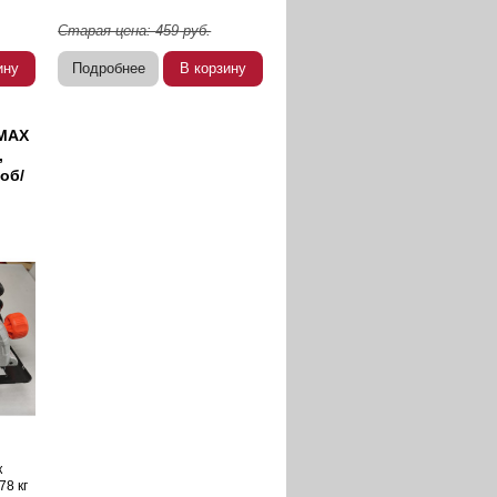
Старая цена:
459
руб.
ину
Подробнее
В корзину
 MAX
,
 об/
к
78 кг