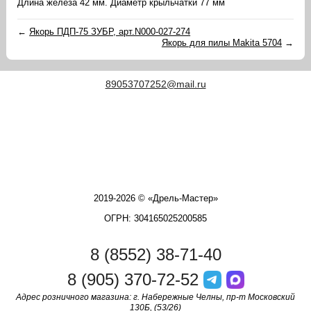
Длина железа 42 мм. Диаметр крыльчатки 77 мм
←
Якорь ПДП-75 ЗУБР, арт.N000-027-274
Якорь для пилы Makita 5704
→
89053707252@mail.ru
2019-2026 © «Дрель-Мастер»
ОГРН: 304165025200585
8 (8552) 38-71-40
8 (905) 370-72-52
Адрес розничного магазина: г. Набережные Челны, пр-т Московский
130Б, (53/26)