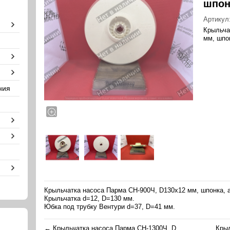
шпон
Артикул
Крыльча
мм, шпо
ния
Крыльчатка насоса Парма СН-900Ч, D130x12 мм, шпонка, 
Крыльчатка d=12, D=130 мм.
Юбка под трубку Вентури d=37, D=41 мм.
←
Крыльчатка насоса Парма СН-1300Ч, D...
Крыл