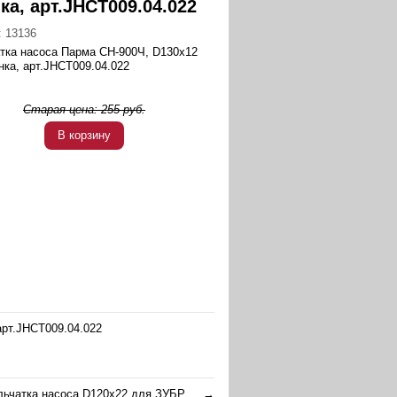
ка, арт.JHCT009.04.022
:
13136
тка насоса Парма СН-900Ч, D130x12
нка, арт.JHCT009.04.022
Старая цена:
255
руб.
В корзину
арт.JHCT009.04.022
ьчатка насоса D120х22 для ЗУБР ...
→