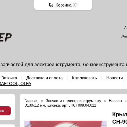
Корзина
(
0
)
А
Ре
 запчастей для электроинструмента, бензоинструмента 
Заточка
Доставка и оплата
Как заказать
Новости
KRAFTOOL, OLFA
Главная
Запчасти к электроинструменту
Насосы
D130x12 мм, шпонка, арт.JHCT009.04.022
Крыл
СН-9