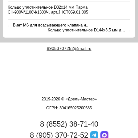
Кольцо уплотнительное D32х14 мм Парма
СН-900Ч/1100Ч/1300Ч, арт.JHCT059.01.005
←
Винт М6 для всасывающего клапана н...
Кольцо уплотнительное D144х3,5 мм д...
→
89053707252@mail.ru
2019-2026 © «Дрель-Мастер»
ОГРН: 304165025200585
8 (8552) 38-71-40
8 (905) 370-72-52