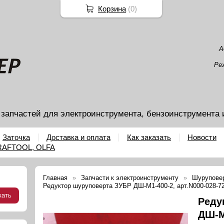
Корзина
(
0
)
А
Ре
 запчастей для электроинструмента, бензоинструмента 
Заточка
Доставка и оплата
Как заказать
Новости
KRAFTOOL, OLFA
Главная
Запчасти к электроинструменту
Шурупове
Редуктор шуруповерта ЗУБР ДШ-М1-400-2, арт.N000-028-7
Реду
ДШ-М1