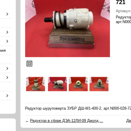
721
Артикул
Редукто
арт.N000
ния
Редуктор шуруповерта ЗУБР ДШ-М1-400-2, арт.N000-028-7
←
Редуктор в сборе ДЭА-12ЛИ-09 Диолд,...
Дв