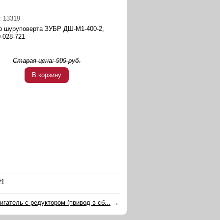
:
13319
р шуруповерта ЗУБР ДШ-М1-400-2,
-028-721
Старая цена:
999
руб.
В корзину
21
игатель с редуктором (привод в сб...
→