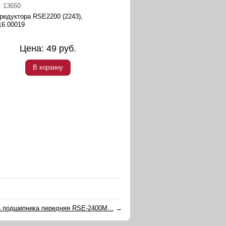
:
13650
редуктора RSE2200 (2243),
16.00019
Цена:
49
руб.
В корзину
 подшипника передняя RSE-2400М...
→