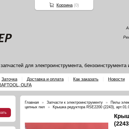
Корзина
(
0
)
А
Ре
 запчастей для электроинструмента, бензоинструмента 
Заточка
Доставка и оплата
Как заказать
Новости
KRAFTOOL, OLFA
Главная
Запчасти к электроинструменту
Пилы элек
цепных пил
Крышка редуктора RSE2200 (2243), арт.01.
Крыш
(2243