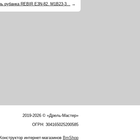
рь рубанка REBIR E3N-82. M1B23-3...
→
2019-2026 © «Дрель-Мастер»
ОГРН: 304165025200585
Конструктор интернет-магазинов
BmShop