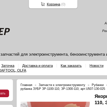
Корзина
(
0
)
А
Ре
 запчастей для электроинструмента, бензоинструмента 
Заточка
Доставка и оплата
Как заказать
Новости
KRAFTOOL, OLFA
Главная
Запчасти к электроинструменту
Рубанки
рубанка ЗУБР ЗР-1100-110, ЗР-1300-110, арт.U507-130-025
Якор
110, 