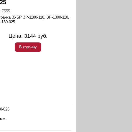
025
:
7555
убанка ЗУБР ЗР-1100-110, ЗР-1300-110,
-130-025
Цена:
3144
руб.
В корзину
0-025
 мм.