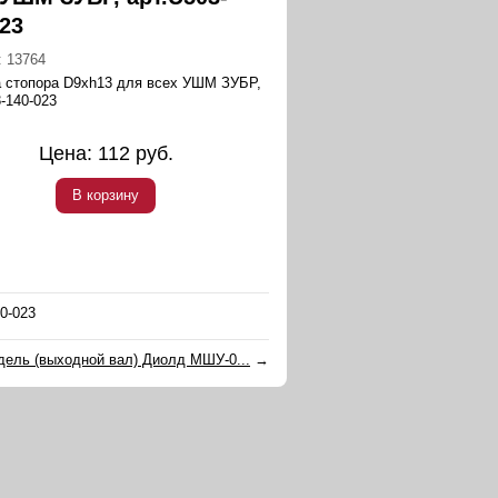
023
:
13764
 стопора D9xh13 для всех УШМ ЗУБР,
-140-023
Цена:
112
руб.
В корзину
0-023
ель (выходной вал) Диолд МШУ-0...
→