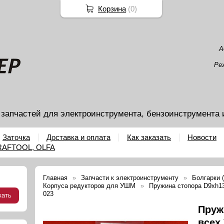
Корзина
(
0
)
А
Ре
 запчастей для электроинструмента, бензоинструмента 
Заточка
Доставка и оплата
Как заказать
Новости
KRAFTOOL, OLFA
Главная
Запчасти к электроинструменту
Болгарки
Корпуса редукторов для УШМ
Пружина стопора D9xh13
023
Пруж
всех