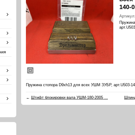
140-
Артикул
Пружина
арт.U503
ния
Пружина стопора D9xh13 для всех УШМ ЗУБР, арт.U503-14
←
Штифт блокировки вала УШМ-180-2005 ...
Шпинд