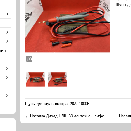
Щупы дл
ния
Щупы для мультиметра, 20А, 1000В
←
Насадка Диолд НЛШ-30 ленточно-шлифо...
Насад