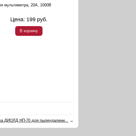
я мультиметра, 20А, 1000В
Цена:
199
руб.
В корзину
ка ДИОЛД НП-70 для пылеудалени...
→