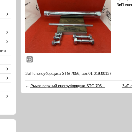
ЗиП сне
ния
ЗиП снегоуборщика STG 7056, арт.01.019.00137
←
Рычаг верхний снегоуборщика STG 705...
ЗиП 