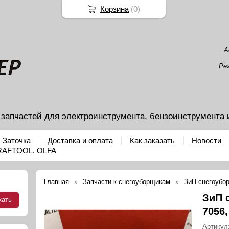
Корзина
(
0
)
А
Ре
 запчастей для электроинструмента, бензоинструмента 
Заточка
Доставка и оплата
Как заказать
Новости
KRAFTOOL, OLFA
Главная
Запчасти к снегоуборщикам
ЗиП снегоубор
ЗиП 
7056,
Артикул