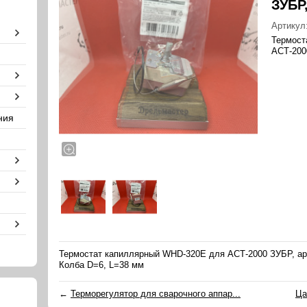
ЗУБР,
Артикул
Термост
АСТ-200
ния
Термостат капиллярный WHD-320E для АСТ-2000 ЗУБР, ар
Колба D=6, L=38 мм
←
Терморегулятор для сварочного аппар...
Ца