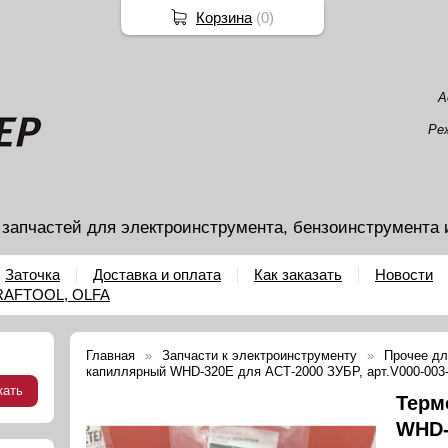
Корзина
(
0
)
А
Ре
 запчастей для электроинструмента, бензоинструмента 
Заточка
Доставка и оплата
Как заказать
Новости
KRAFTOOL, OLFA
Главная
Запчасти к электроинструменту
Прочее дл
капиллярный WHD-320E для АСТ-2000 ЗУБР, арт.V000-003
Терм
WHD-