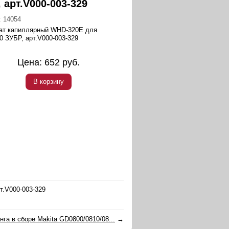
 арт.V000-003-329
:
14054
ат капиллярный WHD-320E для
0 ЗУБР, арт.V000-003-329
Цена:
652
руб.
В корзину
т.V000-003-329
нга в сборе Makita GD0800/0810/08...
→