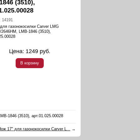
846 (3510),
1.025.00028
:
14191
 для газонокосилки Carver LMG
/2646HM, LMB-1846 (3510),
25.00028
Цена:
1249
руб.
В корзину
B-1846 (3510), арт.01.025.00028
Нож 17" для газонокосилки Carver L...
→