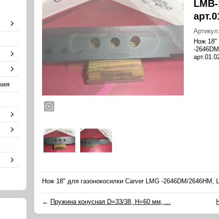
LMB-1
арт.0
Артикул
Нож 18"
-2646DM
арт.01.0
ния
Нож 18" для газонокосилки Carver LMG -2646DM/2646HM, LM
←
Пружина конусная D=33/38, H=60 мм, ...