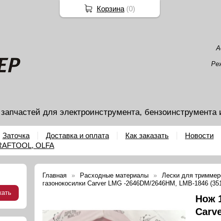
Корзина
(
0
)
А
Ре
 запчастей для электроинструмента, бензоинструмента 
Заточка
Доставка и оплата
Как заказать
Новости
KRAFTOOL, OLFA
Главная
Расходные материалы
Лески для триммер
газонокосилки Carver LMG -2646DM/2646HM, LMB-1846 (3510
Нож 
Carv