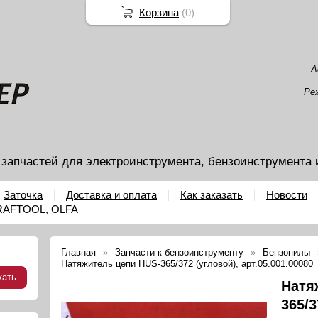
Корзина
(
0
)
А
Ре
 запчастей для электроинструмента, бензоинструмента 
Заточка
Доставка и оплата
Как заказать
Новости
KRAFTOOL, OLFA
Главная
Запчасти к бензоинструменту
Бензопилы
Натяжитель цепи HUS-365/372 (угловой), арт.05.001.00080
Натя
365/3