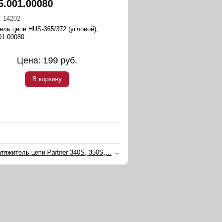
5.001.00080
:
14202
ель цепи HUS-365/372 (угловой),
01.00080
Цена:
199
руб.
В корзину
тяжитель цепи Partner 340S, 350S,...
→