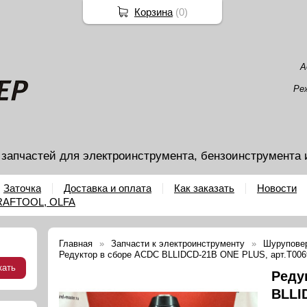
Корзина
(
0
)
А
Ре
 запчастей для электроинструмента, бензоинструмента 
Заточка
Доставка и оплата
Как заказать
Новости
KRAFTOOL, OLFA
Главная
Запчасти к электроинструменту
Шурупове
Редуктор в сборе ACDC BLLIDCD-21B ONE PLUS, арт.T006
Реду
BLLI