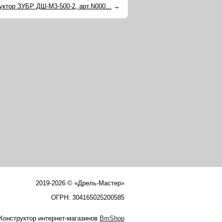
уктор ЗУБР ДШ-М3-500-2, арт.N000...
→
2019-2026 © «Дрель-Мастер»
ОГРН: 304165025200585
Конструктор интернет-магазинов
BmShop