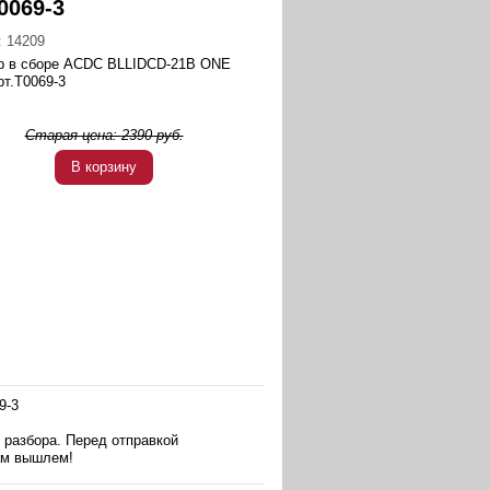
0069-3
:
14209
р в сборе ACDC BLLIDCD-21B ONE
рт.T0069-3
Старая цена:
2390
руб.
В корзину
9-3
 разбора. Перед отправкой
ам вышлем!