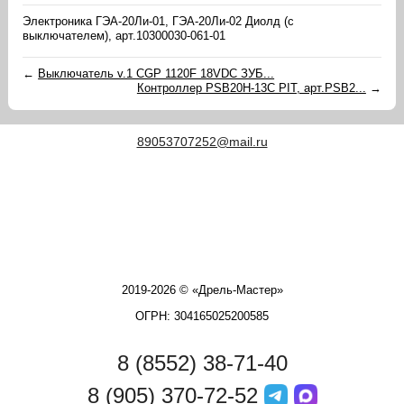
Электроника ГЭА-20Ли-01, ГЭА-20Ли-02 Диолд (с
выключателем), арт.10300030-061-01
←
Выключатель v.1 CGP 1120F 18VDC ЗУБ...
Контроллер PSB20H-13C PIT, арт.PSB2...
→
89053707252@mail.ru
2019-2026 © «Дрель-Мастер»
ОГРН: 304165025200585
8 (8552) 38-71-40
8 (905) 370-72-52