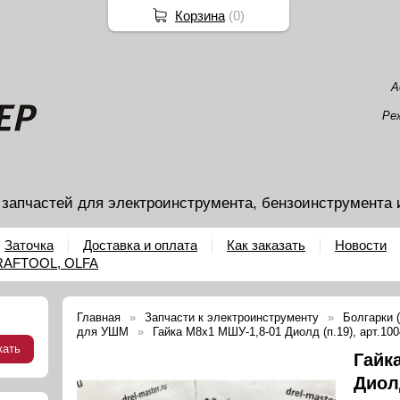
Корзина
(
0
)
А
Ре
 запчастей для электроинструмента, бензоинструмента 
Заточка
Доставка и оплата
Как заказать
Новости
KRAFTOOL, OLFA
Главная
Запчасти к электроинструменту
Болгарки
для УШМ
Гайка М8х1 МШУ-1,8-01 Диолд (п.19), арт.100
Гайк
Диолд