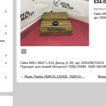
534-0
Артикул
Гайка М
арт.1004
ния
Гайка М8х1 МШУ-1,8-01 Диолд (п.19), арт.10041090-534-01
Подходит для якорей Интерскол УШМ-2300М, УШМ-180/1800
←
Якорь Парма УШМ-01-125/920, УШМ-01-...
Якорь