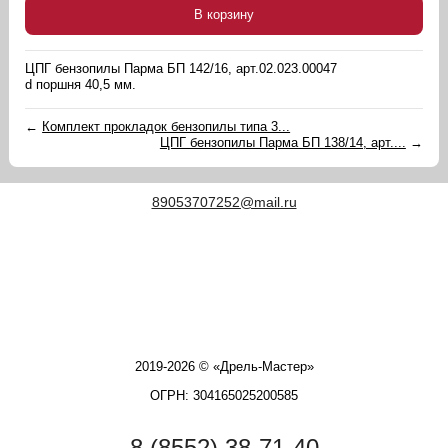
В корзину
ЦПГ бензопилы Парма БП 142/16, арт.02.023.00047
d поршня 40,5 мм.
←
Комплект прокладок бензопилы типа 3...
ЦПГ бензопилы Парма БП 138/14, арт....
→
89053707252@mail.ru
2019-2026 © «Дрель-Мастер»
ОГРН: 304165025200585
8 (8552) 38-71-40