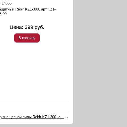
:
14655
ащитный Rebir KZ1-300, арт.KZ1-
5.00
Цена:
399
руб.
В корзину
улка цепной пилы Rebir KZ1-300, а...
→