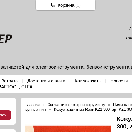
Корзина
(
0
)
А
Ре
 запчастей для электроинструмента, бензоинструмента 
Заточка
Доставка и оплата
Как заказать
Новости
KRAFTOOL, OLFA
Главная
Запчасти к электроинструменту
Пилы элек
цепных пил
Кожух защитный Rebir KZ1-300, арт.KZ1-300
Кожу
300, 