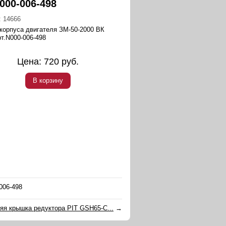
000-006-498
:
14666
корпуса двигателя ЗМ-50-2000 ВК
т.N000-006-498
Цена:
720
руб.
В корзину
006-498
яя крышка редуктора PIT GSH65-C...
→