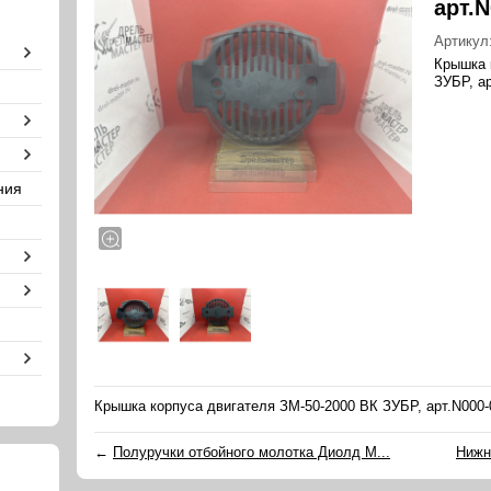
арт.N
Артикул
Крышка 
ЗУБР, ар
ния
Крышка корпуса двигателя ЗМ-50-2000 ВК ЗУБР, арт.N000-
←
Полуручки отбойного молотка Диолд М...
Нижн